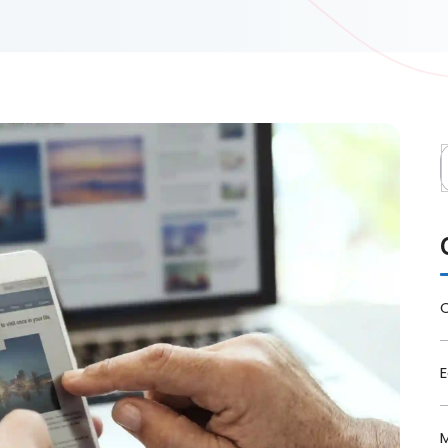
B
C
M