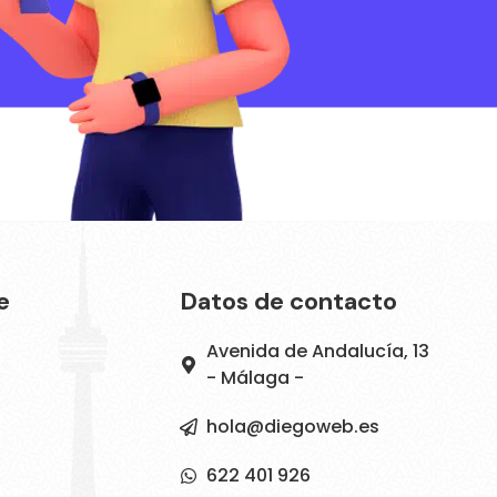
e
Datos de contacto
Avenida de Andalucía, 13
- Málaga -
hola@diegoweb.es
622 401 926